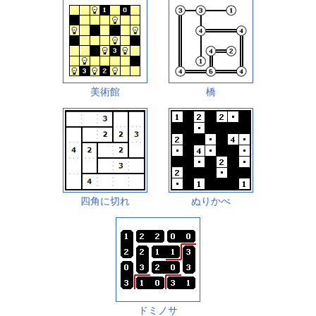
美術館
橋
四角に切れ
ぬりかべ
ドミノサ