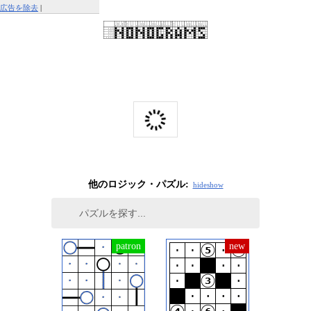
広告を除去
|
この広告を報告する
他のロジック・パズル:
hide
show