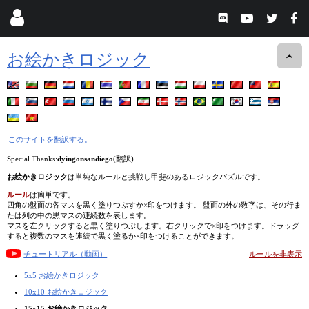
お絵かきロジック
このサイトを翻訳する。
Special Thanks:
dyingonsandiego
(翻訳)
お絵かきロジック
は単純なルールと挑戦し甲斐のあるロジックパズルです。
ルール
は簡単です。
四角の盤面の各マスを黒く塗りつぶすか×印をつけます。 盤面の外の数字は、その行ま
たは列の中の黒マスの連続数を表します。
マスを左クリックすると黒く塗りつぶします。右クリックで×印をつけます。ドラッグ
すると複数のマスを連続で黒く塗るか×印をつけることができます。
チュートリアル（動画）
ルールを非表示
5x5 お絵かきロジック
10x10 お絵かきロジック
15x15 お絵かきロジック