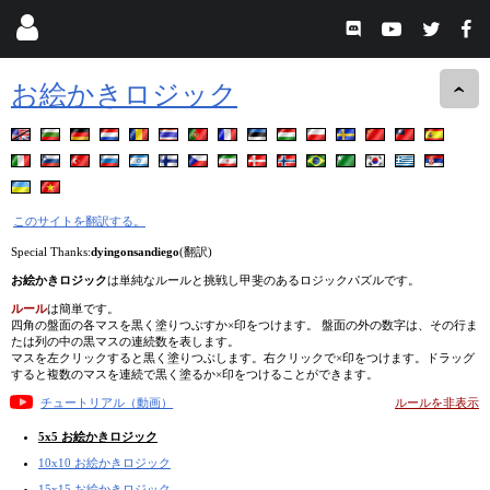
お絵かきロジック
このサイトを翻訳する。
Special Thanks:
dyingonsandiego
(翻訳)
お絵かきロジック
は単純なルールと挑戦し甲斐のあるロジックパズルです。
ルール
は簡単です。
四角の盤面の各マスを黒く塗りつぶすか×印をつけます。 盤面の外の数字は、その行ま
たは列の中の黒マスの連続数を表します。
マスを左クリックすると黒く塗りつぶします。右クリックで×印をつけます。ドラッグ
すると複数のマスを連続で黒く塗るか×印をつけることができます。
チュートリアル（動画）
ルールを非表示
5x5 お絵かきロジック
10x10 お絵かきロジック
15x15 お絵かきロジック